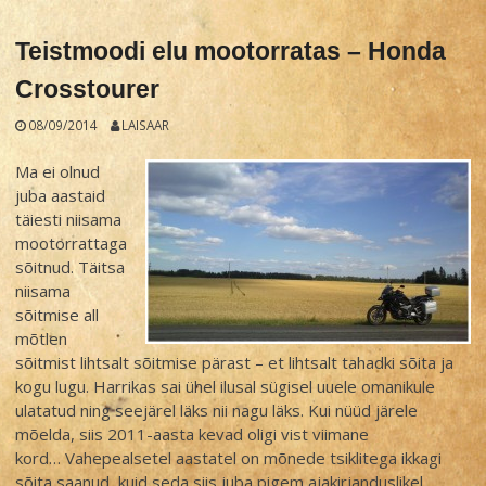
Teistmoodi elu mootorratas – Honda
Crosstourer
08/09/2014
LAISAAR
Ma ei olnud
juba aastaid
täiesti niisama
mootorrattaga
sõitnud. Täitsa
niisama
sõitmise all
mõtlen
sõitmist lihtsalt sõitmise pärast – et lihtsalt tahadki sõita ja
kogu lugu. Harrikas sai ühel ilusal sügisel uuele omanikule
ulatatud ning seejärel läks nii nagu läks. Kui nüüd järele
mõelda, siis 2011-aasta kevad oligi vist viimane
kord… Vahepealsetel aastatel on mõnede tsiklitega ikkagi
sõita saanud, kuid seda siis juba pigem ajakirjanduslikel