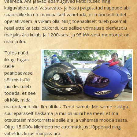
veereda. Ära jäävad ebamugavad ketiõlitused ning
käiguvahetused. Vastavate- ja hästi paigutatud nuppude abil
saab käike ka nö. manuaalselt vahetada, et möödasõitudel
operatiivsem ja vilkam olla. Ning tõenäoliselt tuleb pikemal
reisil ette ka teisi olukordi, kus sellise võimaluse olemasolu
marjaks ära kulub. Ja 1200-sest ja 95 kW-sest mootorist on
maa ja ilm.
Tulles nüüd
ikkagi tagasi
selle
paaripäevase
sõitmistsükli
juurde, tuleb
tõdeda, et see
oli kõik, mida
ma oodanud olin. Ilm oli ilus. Teed samuti. Me saime tsikliga
suurepäraselt hakkama ja mul oli üdini hea meel, et ma
otsustasin mootorrattal selle aja ja vahemaa mööda saata.
Oli ju 15 000- kilomeetrine automatk just lõppenud ning
vaheldus kulus marjaks ära.