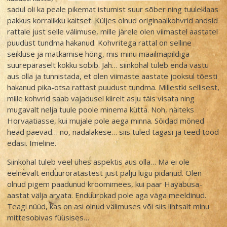
sadul oli ka peale pikemat istumist suur sõber ning tuuleklaas
pakkus korralikku kaitset. Küljes olnud originaalkohvrid andsid
rattale just selle välimuse, mille järele olen viimastel aastatel
puudust tundma hakanud. Kohvritega rattal on selline
seikluse ja matkamise hõng, mis minu maailmapildiga
suurepäraselt kokku sobib. Jah… siinkohal tuleb enda vastu
aus olla ja tunnistada, et olen viimaste aastate jooksul tõesti
hakanud pika-otsa rattast puudust tundma. Millestki sellisest,
mille kohvrid saab vajadusel kiirelt asju täis visata ning
mugavalt nelja tuule poole minema kütta. Noh, näiteks
Horvaatiasse, kui mujale pole aega minna. Sõidad mõned
head päevad… no, nädalakese… siis tuled tagasi ja teed tööd
edasi. Imeline.
Siinkohal tuleb veel ühes aspektis aus olla… Ma ei ole
eelnevalt enduuroratastest just palju lugu pidanud. Olen
olnud pigem paadunud kroomimees, kui paar Hayabusa-
aastat välja arvata. Enduurokad pole aga väga meeldinud.
Teagi nüüd, kas on asi olnud välimuses või siis lihtsalt minu
mittesobivas füüsises…