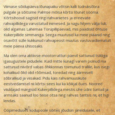
Viimase sõidupäeva lõunapaiku võtsin kalli tüdruksõbra
pulgale ja sõitsime Palmse mõisa kõrtsi lõunat sööma.
Kõrtsihoovil sagisid ringi rahvariietes ja erinevate
rahvapillidega varustatud inimesed. Ja nagu hiljem välja tuli,
olid algamas Lahemaa Torupillipäevad, mis päädisid õhtuse
Kukerpillide simmaniga. Seega muutusid ka meie plaanid ning
osavõtt sülle kukkunud rahvapeost muutus vastuvaidlematult
meie päeva ühisosaks.
Ma olen oma aktiivse-mootorratturi päevil sattunud tsikliga
igasugustele pidudele. Kuid mitte kunagi varem polnud ma
sattunud niivõrd vabas õhkkonnas toimunud trallile, kus isegi
kohalikud õlid olid rõõmsad, toredad ning äärmiselt
sõbralikud ja viisakad. Pidu käis rahvamuusikute
eestvedamisel nii kõrtsi sees kui ka kõikjal õues. Noored
viiuldajad mängisid Kukerpillidega mestis ühe üdini tuntud ja
armsaks saanud loo teise otsa ning rahvas tantsis nii, et higi
lendas.
Ööpimeduses kodupoole sõites jõudsin järeldusele, et