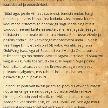
kaalutlustel ja eesmärkidel.
Nüüd aga, peale viimast suvereisi, tundsin endas tungi
mõneks päevaks lihtsalt ära kaduda. Üksi mööda kaunist
kodumaad
restart
imise eesmärgil ringi uhada ning reisilt
toodud meened kallite inimeste vahel ära jagada. Seega
helistasin kohe peale piiriületust Honda Balticusse Aivole ja
palusin endale ühe kohvritega mootorratta anda. Hoidsin
veel hinge kinni, et äkki on F6B vaba. Või ehk isegi suur
GoldWing ise… Aga ei! Saada oli vaid Honda Crosstourer,
millelaadsega ma mõned aastad tagasi korraldatud
roadtrip
i
käigus kui kuivale tõstetud kala küllili vajusin. Viga polnud
loomulikult rattas, vaid minu lühikestes, aga selle eest
paksudes jalgades, mis tähtsal hetkel mahatoetades
piisavalt tuge ei pakkunud.
Eelnenust johtuvalt läksin järgmisel päeval Catweesi ratast
nõutama kerge eelaimdusega. Et mitte öelda väikese
hirmuga. Küsisin veel Allanilt, et “Äkki on midagi muud
saada?!?” Vastuseks sain, et üks CB500F on. See aga minu
kontseptsiooniga tollel hetkel kohe kuidagi ei haakunud.