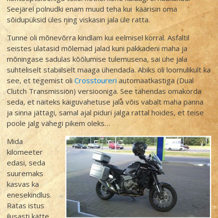
Seejärel polnudki enam muud teha kui käärisin oma
sõidupüksid üles ning viskasin jala üle ratta.
Tunne oli mõnevõrra kindlam kui eelmisel korral. Asfaltil
seistes ulatasid mõlemad jalad kuni päkkadeni maha ja
mõningase sadulas kõõlumise tulemusena, sai ühe jala
suhteliselt stabiilselt maaga ühendada. Abiks oli loomulikult ka
see, et tegemist oli
Crosstoureri
automaatkastiga (Dual
Clutch Transmission) versiooniga. See tähendas omakorda
seda, et näiteks käiguvahetuse jala võis vabalt maha panna
ja sinna jättagi, samal ajal piduri jalga rattal hoides, et teise
poole jalg vähegi pikem oleks…
Mida
kilomeeter
edasi, seda
suuremaks
kasvas ka
enesekindlus.
Ratas istus
ilusasti kätte,