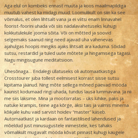
Aga elul on kombeks ennast muuta ja koos maailmapildiga
muutub vahest ka midagi muud. Loomulikult on siin ka see
võimalus, et olen lihtsalt vana ja ei viitsi enam linnavahel
foorist-foorini uhada või siis nädalavahetuseks kuhugi
kokkutulekule jooma sõita. Või on mõtted ja soovid
selgemaks saanud ning need ajavad üha vähenevas
ajahulgas hoopis mingiks ajaks lihtsalt ära kaduma. Sõidad
sutsu, restardid ja tuled uute mõtete ja hingamisega tagasi.
Nagu mingisugune meditatsioon.
Ühesõnaga… Endalegi üllatuseks oli automaatkastiga
Crosstourer juba tollest eelmisest korrast sisse sutsu
kipitama jäänud. Ning mõte sellega mõned päevad mööda
kaunist kodumaad ringi uhada, tundus lausa lummavana. Ja nii
me siis läksime. Mina ja mootorratas – üks lühike, paks ja
natuke krampis, teine aga kõrge, äksi täis ja valmis minema
kõikjale kuhu vaid sarvist hoidev “master” käseb.
Automaatkast ja kardaan on fantastilised lahendused ja
mõeldud just minusugustele inimestele, kes tahaks
võimalikult mugavalt mööda kõvat pinnast kuhugi kaugele