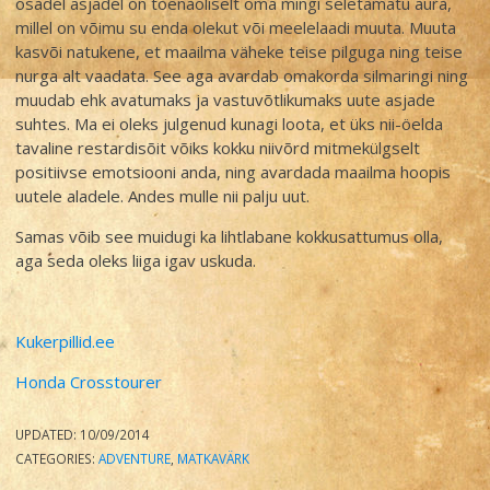
osadel asjadel on tõenäoliselt oma mingi seletamatu aura,
millel on võimu su enda olekut või meelelaadi muuta. Muuta
kasvõi natukene, et maailma väheke teise pilguga ning teise
nurga alt vaadata. See aga avardab omakorda silmaringi ning
muudab ehk avatumaks ja vastuvõtlikumaks uute asjade
suhtes. Ma ei oleks julgenud kunagi loota, et üks nii-öelda
tavaline restardisõit võiks kokku niivõrd mitmekülgselt
positiivse emotsiooni anda, ning avardada maailma hoopis
uutele aladele. Andes mulle nii palju uut.
Samas võib see muidugi ka lihtlabane kokkusattumus olla,
aga seda oleks liiga igav uskuda.
Kukerpillid.ee
Honda Crosstourer
UPDATED:
10/09/2014
CATEGORIES:
ADVENTURE
,
MATKAVÄRK